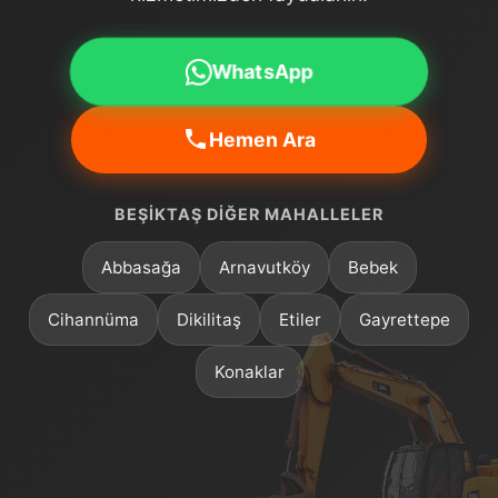
WhatsApp
Hemen Ara
BEŞIKTAŞ DIĞER MAHALLELER
Abbasağa
Arnavutköy
Bebek
Cihannüma
Dikilitaş
Etiler
Gayrettepe
Konaklar