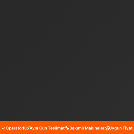
✓
⚡
🔧
💰
Operatörlü
Aynı Gün Teslimat
Bakımlı Makineler
Uygun Fiyat