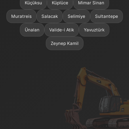
Küçüksu
Küplüce
Mimar Sinan
Muratreis
Salacak
Selimiye
Sultantepe
Ünalan
Valide-i Atik
Yavuztürk
Zeynep Kamil