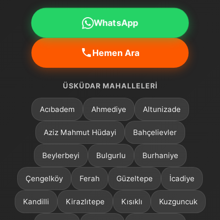
WhatsApp
Hemen Ara
ÜSKÜDAR MAHALLELERI
Acıbadem
Ahmediye
Altunizade
Aziz Mahmut Hüdayi
Bahçelievler
Beylerbeyi
Bulgurlu
Burhaniye
Çengelköy
Ferah
Güzeltepe
İcadiye
Kandilli
Kirazlıtepe
Kısıklı
Kuzguncuk