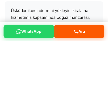
Üsküdar ilçesinde mini yükleyici kiralama
hizmetimiz kapsamında boğaz manzarası,
tarihi camiler, sahil projeleri gibi alanlarda
faaliyet gösteriyoruz.
WhatsApp
Ara
Neden bizi tercih etmelisiniz?
Müşteri
memnuniyeti odaklı çalışmamız, deneyimli
operatör kadromuz ve bakımlı makine
filomuz ile öne çıkıyoruz.
Deneyimli ve sertifikalı operatörler
Günlük, haftalık ve aylık kiralama
Aynı gün teslimat imkanı