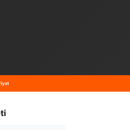
iyat
ti