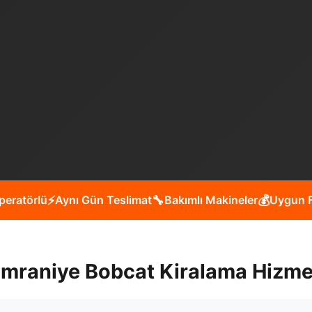
peratörlü
⚡
Aynı Gün Teslimat
🔧
Bakımlı Makineler
💰
Uygun F
mraniye Bobcat Kiralama Hizme