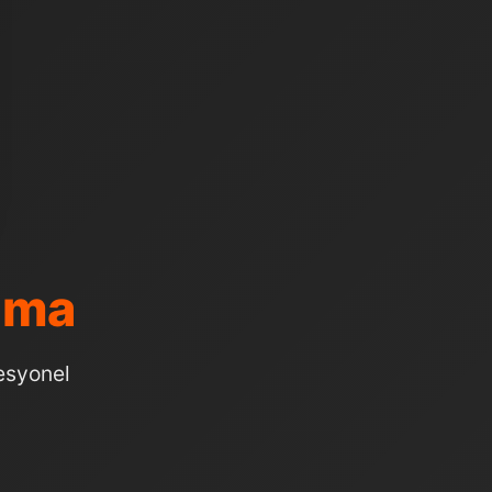
ama
esyonel