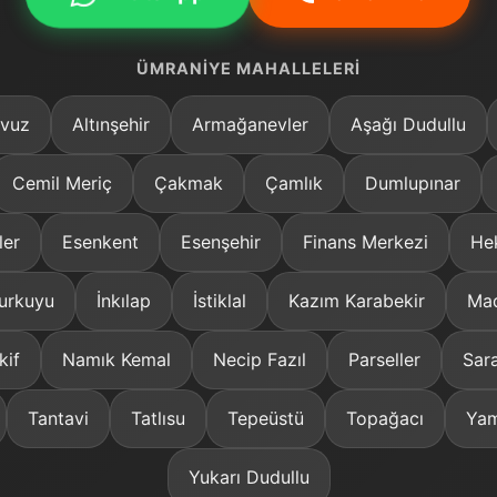
ÜMRANIYE MAHALLELERI
vuz
Altınşehir
Armağanevler
Aşağı Dudullu
Cemil Meriç
Çakmak
Çamlık
Dumlupınar
ler
Esenkent
Esenşehir
Finans Merkezi
He
urkuyu
İnkılap
İstiklal
Kazım Karabekir
Mad
kif
Namık Kemal
Necip Fazıl
Parseller
Sar
Tantavi
Tatlısu
Tepeüstü
Topağacı
Yam
Yukarı Dudullu