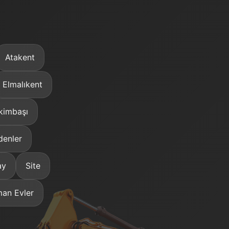
Atakent
Elmalıkent
kimbaşı
enler
ay
Site
an Evler