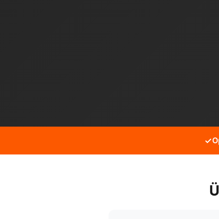
✓
O
Ü