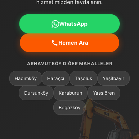
hizmetimizden faydalanın.
WhatsApp
Hemen Ara
ARNAVUTKÖY DIĞER MAHALLELER
Hadımköy
Haraççı
Taşoluk
Yeşilbayır
Dursunköy
Karaburun
Yassıören
Boğazköy