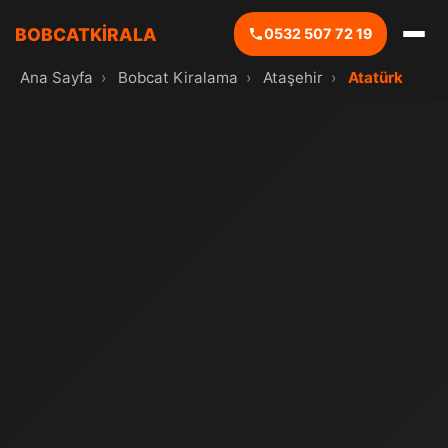
BOBCATKİRALA
0532 507 72 19
Ana Sayfa
›
Bobcat Kiralama
›
Ataşehir
›
Atatürk