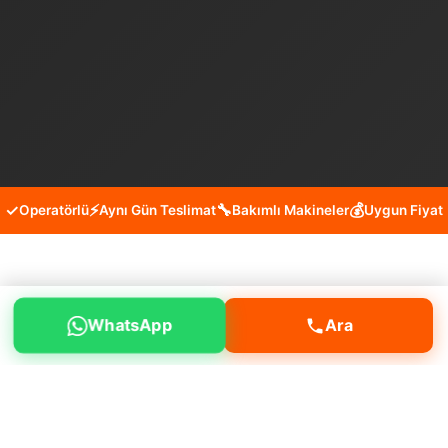
✓
⚡
🔧
💰
Operatörlü
Aynı Gün Teslimat
Bakımlı Makineler
Uygun Fiyat
Bağcılar 15 Temmuz Bobcat
WhatsApp
Ara
Kiralama Hizmeti
Bağcılar 15 Temmuz mahallesinde moloz