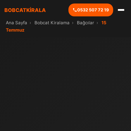
BOBCATKİRALA
0532 507 72 19
Ana Sayfa
›
Bobcat Kiralama
›
Bağcılar
›
15
Temmuz