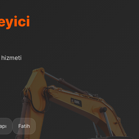
eyici
 hizmeti
apı
Fatih