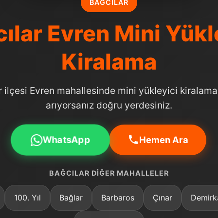
BAĞCILAR
ılar Evren Mini Yükl
Kiralama
r ilçesi Evren mahallesinde mini yükleyici kiralama
arıyorsanız doğru yerdesiniz.
WhatsApp
Hemen Ara
BAĞCILAR DIĞER MAHALLELER
100. Yıl
Bağlar
Barbaros
Çınar
Demirk