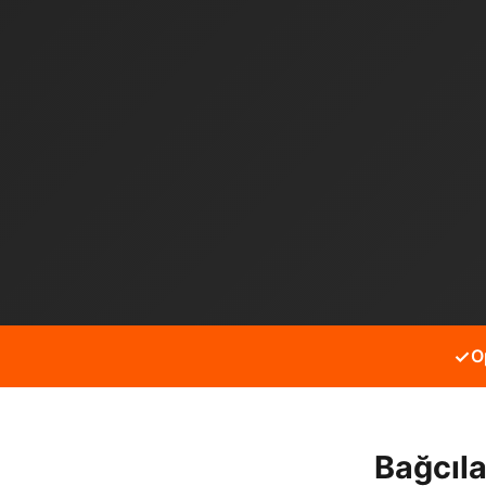
✓
O
Bağcıla