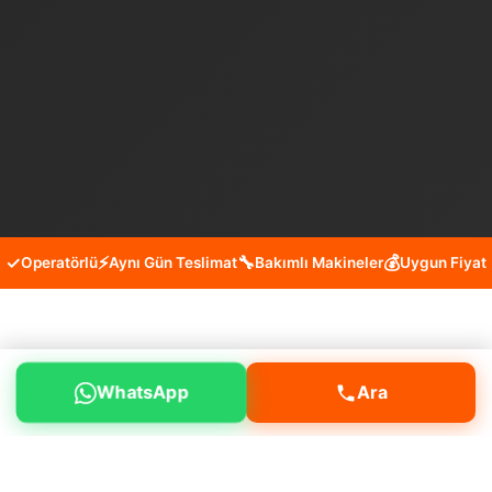
✓
⚡
🔧
💰
Operatörlü
Aynı Gün Teslimat
Bakımlı Makineler
Uygun Fiyat
Bağcılar Mahmutbey Mini Kepçe
WhatsApp
Ara
Kiralama Hizmeti