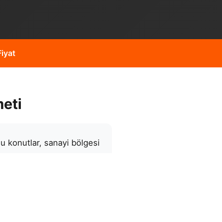
iyat
eti
u konutlar, sanayi bölgesi
i operatör kadromuz ve