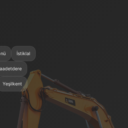
önü
İstiklal
aadetdere
Yeşilkent