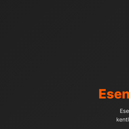
Esen
Ese
kent