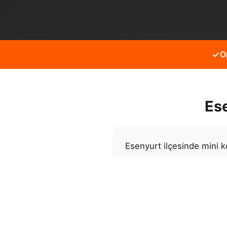
✓
O
Es
Esenyurt ilçesinde mini k
gibi alanlarda faaliyet gös
Neden bizi tercih etmeli
bakımlı makine filomuz il