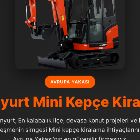
AVRUPA YAKASI
yurt Mini Kepçe Kir
nyurt, En kalabalık ilçe, devasa konut projeleri ve h
leşmenin simgesi Mini kepçe kiralama ihtiyaçlarınız
Avrupa Yakası'nın en güvenilir firmasıyız.