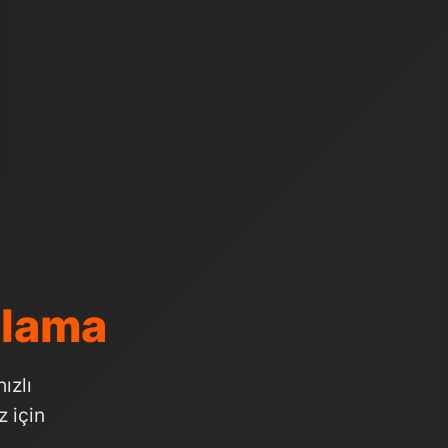
alama
ızlı
 için