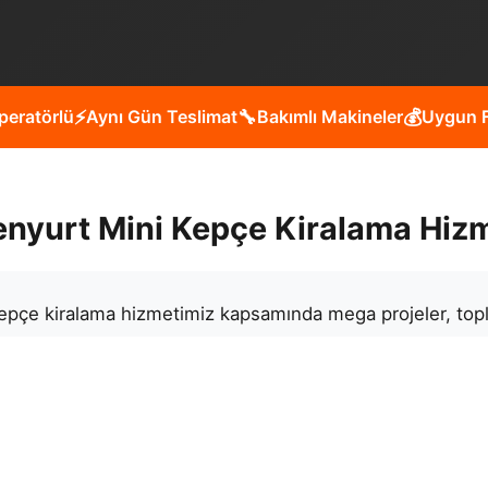
peratörlü
⚡
Aynı Gün Teslimat
🔧
Bakımlı Makineler
💰
Uygun F
enyurt Mini Kepçe Kiralama Hizm
epçe kiralama hizmetimiz kapsamında mega projeler, topl
teriyoruz.
siniz?
Müşteri memnuniyeti odaklı çalışmamız, deneyiml
e öne çıkıyoruz.