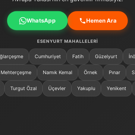
WhatsApp
Hemen Ara
ESENYURT MAHALLELERI
ğlarçeşme
Cumhuriyet
Fatih
Güzelyurt
İn
Mehterçeşme
Namık Kemal
Örnek
Pınar
S
Turgut Özal
Üçevler
Yakuplu
Yenikent