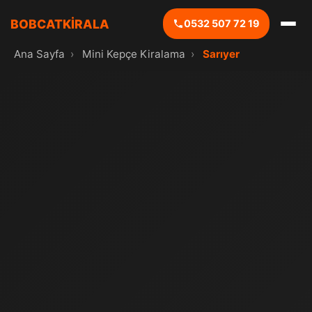
BOBCATKİRALA
0532 507 72 19
Ana Sayfa
›
Mini Kepçe Kiralama
›
Sarıyer