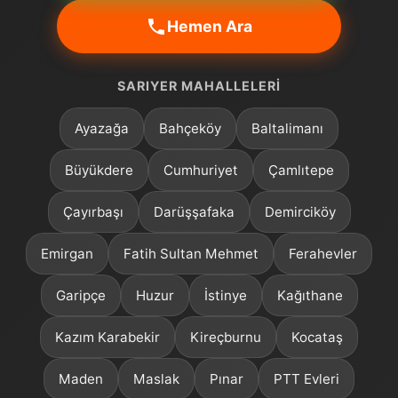
Hemen Ara
SARIYER MAHALLELERI
Ayazağa
Bahçeköy
Baltalimanı
Büyükdere
Cumhuriyet
Çamlıtepe
Çayırbaşı
Darüşşafaka
Demirciköy
Emirgan
Fatih Sultan Mehmet
Ferahevler
Garipçe
Huzur
İstinye
Kağıthane
Kazım Karabekir
Kireçburnu
Kocataş
Maden
Maslak
Pınar
PTT Evleri