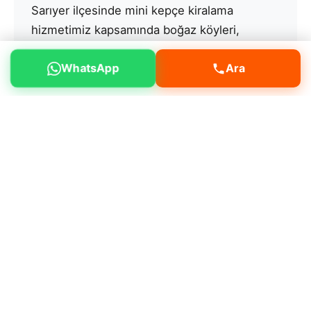
Sarıyer ilçesinde mini kepçe kiralama
hizmetimiz kapsamında boğaz köyleri,
ormanlık alan, lüks villalar gibi alanlarda
WhatsApp
Ara
faaliyet gösteriyoruz.
Neden bizi tercih etmelisiniz?
Müşteri
memnuniyeti odaklı çalışmamız, deneyimli
operatör kadromuz ve bakımlı makine
filomuz ile öne çıkıyoruz.
Deneyimli ve sertifikalı operatörler
Günlük, haftalık ve aylık kiralama
Aynı gün teslimat imkanı
Bakımlı ve yeni nesil makineler