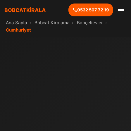
BOBCATKİRALA
0532 507 72 19
Ana Sayfa
›
Bobcat Kiralama
›
Bahçelievler
›
Cumhuriyet