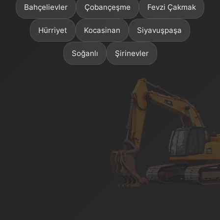
Bahçelievler
Çobançeşme
Fevzi Çakmak
Hürriyet
Kocasinan
Siyavuşpaşa
Soğanlı
Şirinevler