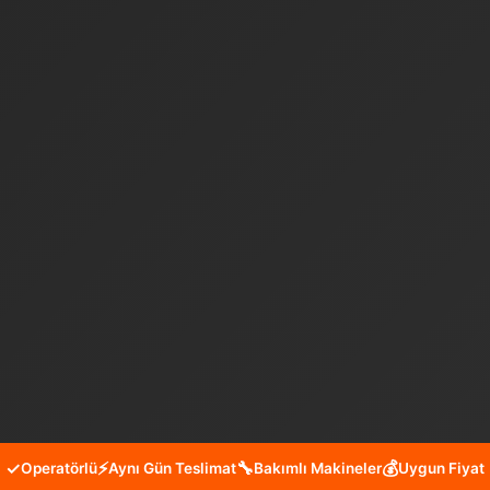
✓
⚡
🔧
💰
Operatörlü
Aynı Gün Teslimat
Bakımlı Makineler
Uygun Fiyat