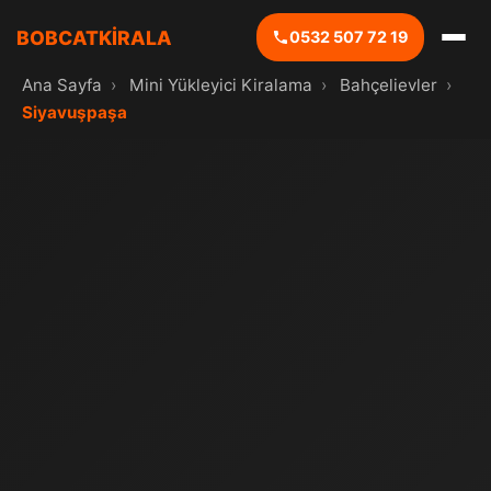
BOBCATKİRALA
0532 507 72 19
Ana Sayfa
›
Mini Yükleyici Kiralama
›
Bahçelievler
›
Siyavuşpaşa