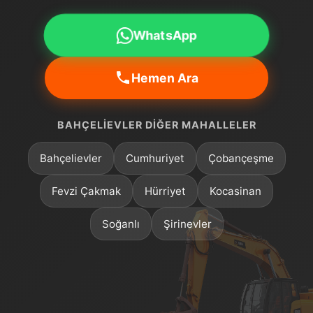
WhatsApp
Hemen Ara
BAHÇELIEVLER DIĞER MAHALLELER
Bahçelievler
Cumhuriyet
Çobançeşme
Fevzi Çakmak
Hürriyet
Kocasinan
Soğanlı
Şirinevler