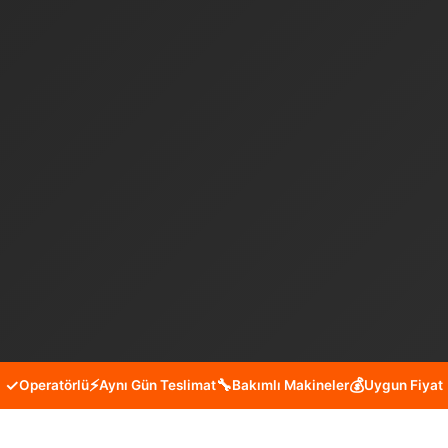
✓
⚡
🔧
💰
Operatörlü
Aynı Gün Teslimat
Bakımlı Makineler
Uygun Fiyat