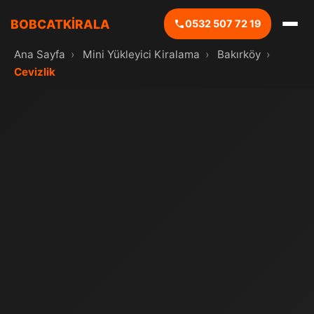
BOBCATKİRALA
0532 507 72 19
Ana Sayfa
›
Mini Yükleyici Kiralama
›
Bakırköy
›
Cevizlik