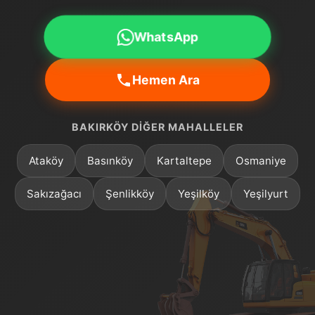
WhatsApp
Hemen Ara
BAKIRKÖY DIĞER MAHALLELER
Ataköy
Basınköy
Kartaltepe
Osmaniye
Sakızağacı
Şenlikköy
Yeşilköy
Yeşilyurt