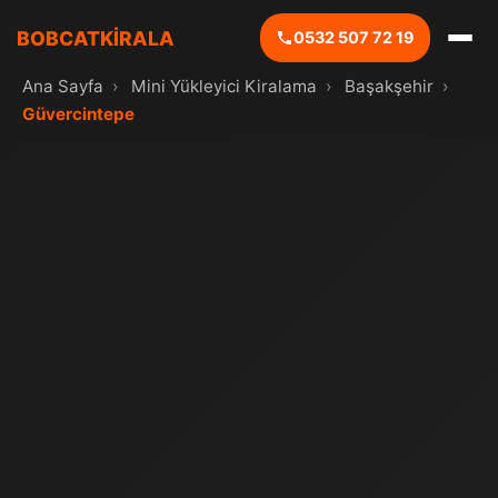
BOBCATKİRALA
0532 507 72 19
Ana Sayfa
›
Mini Yükleyici Kiralama
›
Başakşehir
›
Güvercintepe