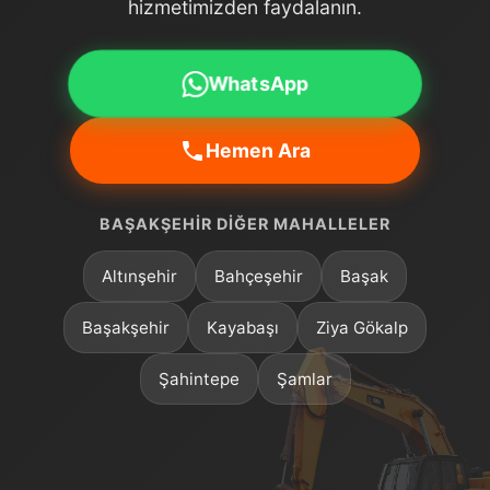
hizmetimizden faydalanın.
WhatsApp
Hemen Ara
BAŞAKŞEHIR DIĞER MAHALLELER
Altınşehir
Bahçeşehir
Başak
Başakşehir
Kayabaşı
Ziya Gökalp
Şahintepe
Şamlar