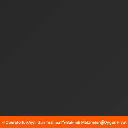
✓
⚡
🔧
💰
Operatörlü
Aynı Gün Teslimat
Bakımlı Makineler
Uygun Fiyat