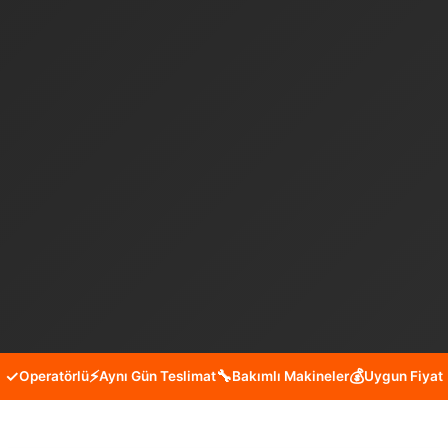
✓
⚡
🔧
💰
Operatörlü
Aynı Gün Teslimat
Bakımlı Makineler
Uygun Fiyat