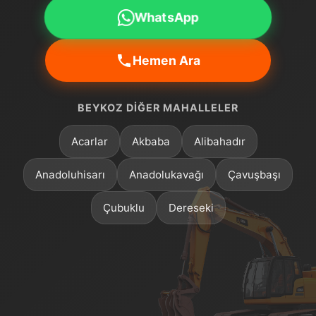
WhatsApp
Hemen Ara
BEYKOZ DIĞER MAHALLELER
Acarlar
Akbaba
Alibahadır
Anadoluhisarı
Anadolukavağı
Çavuşbaşı
Çubuklu
Dereseki