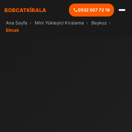
BOBCATKİRALA
0532 507 72 19
Ana Sayfa
›
Mini Yükleyici Kiralama
›
Beykoz
›
Elmalı