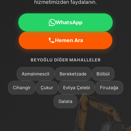
hizmetimizden faydalanın.
WhatsApp
Hemen Ara
BEYOĞLU DIĞER MAHALLELER
Asmalımescit
Bereketzade
Bülbül
Cihangir
Çukur
Evliya Çelebi
Firuzağa
Galata