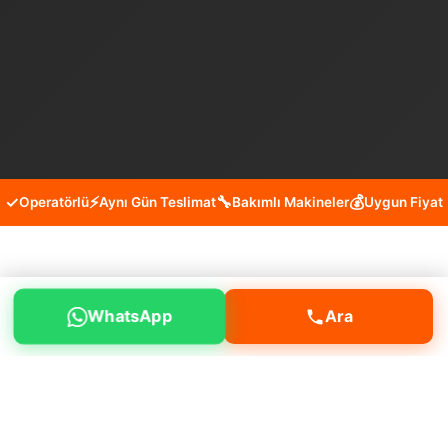
✓
⚡
🔧
💰
Operatörlü
Aynı Gün Teslimat
Bakımlı Makineler
Uygun Fiyat
Beyoğlu Hüseyinağa Bobcat
WhatsApp
Ara
Kiralama Hizmeti
Beyoğlu Hüseyinağa mahallesinde hafriyat
işleri, temel kazısı, yükleme boşaltma, moloz