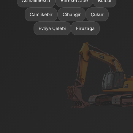
Asmalımescit
Bereketzade
Bülbül
Camiikebir
Cihangir
Çukur
Evliya Çelebi
Firuzağa