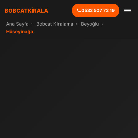
BOBCATKİRALA
0532 507 72 19
Ana Sayfa
›
Bobcat Kiralama
›
Beyoğlu
›
Hüseyinağa