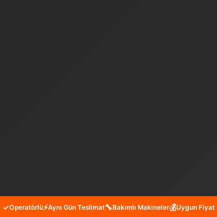
✓
⚡
🔧
💰
Operatörlü
Aynı Gün Teslimat
Bakımlı Makineler
Uygun Fiyat