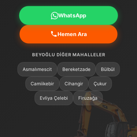
WhatsApp
Hemen Ara
BEYOĞLU DIĞER MAHALLELER
Asmalımescit
Bereketzade
Bülbül
Camiikebir
Cihangir
Çukur
Evliya Çelebi
Firuzağa