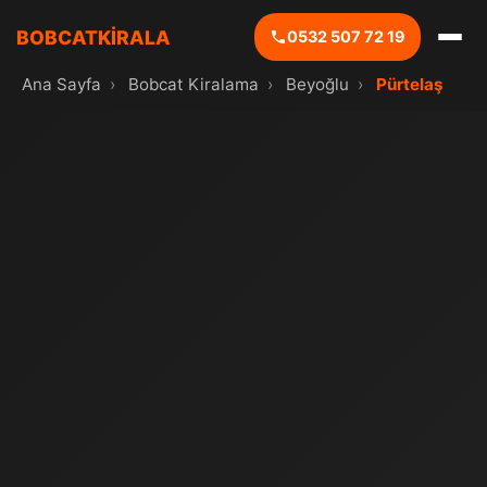
BOBCATKİRALA
0532 507 72 19
Ana Sayfa
›
Bobcat Kiralama
›
Beyoğlu
›
Pürtelaş