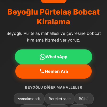
Beyoğlu Pürtelaş Bobcat
Kiralama
Beyoğlu Pürtelaş mahallesi ve çevresine bobcat
kiralama hizmeti veriyoruz.
WhatsApp
Hemen Ara
BEYOĞLU DIĞER MAHALLELER
Asmalımescit
Bereketzade
Bülbül