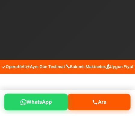
✓
⚡
🔧
💰
Operatörlü
Aynı Gün Teslimat
Bakımlı Makineler
Uygun Fiyat
Büyükçekmece Cumhuriyet
WhatsApp
Ara
Bobcat Kiralama Hizmeti
Büyükçekmece Cumhuriyet mahallesinde