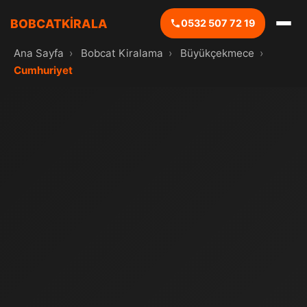
BOBCATKİRALA
0532 507 72 19
Ana Sayfa
›
Bobcat Kiralama
›
Büyükçekmece
›
Cumhuriyet