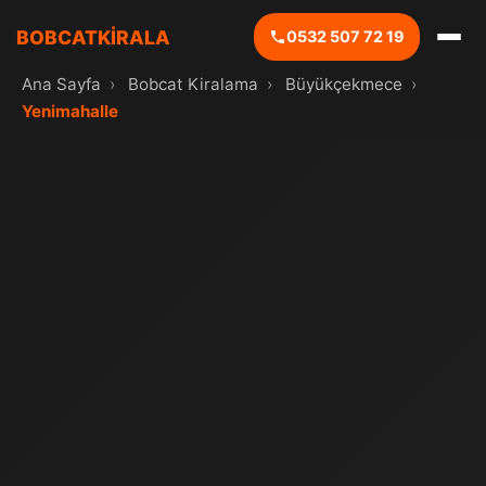
BOBCATKİRALA
0532 507 72 19
Ana Sayfa
›
Bobcat Kiralama
›
Büyükçekmece
›
Yenimahalle