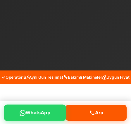
✓
⚡
🔧
💰
Operatörlü
Aynı Gün Teslimat
Bakımlı Makineler
Uygun Fiyat
Büyükçekmece Yenimahalle
WhatsApp
Ara
Bobcat Kiralama Hizmeti