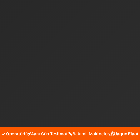
✓
⚡
🔧
💰
Operatörlü
Aynı Gün Teslimat
Bakımlı Makineler
Uygun Fiyat