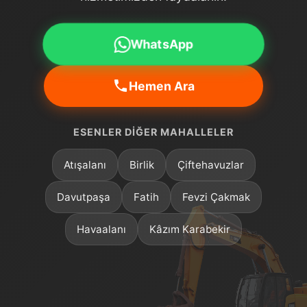
WhatsApp
Hemen Ara
ESENLER DIĞER MAHALLELER
Atışalanı
Birlik
Çiftehavuzlar
Davutpaşa
Fatih
Fevzi Çakmak
Havaalanı
Kâzım Karabekir