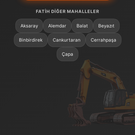
FATIH DIĞER MAHALLELER
Aksaray
Alemdar
Balat
Beyazıt
Binbirdirek
Cankurtaran
Cerrahpaşa
Çapa