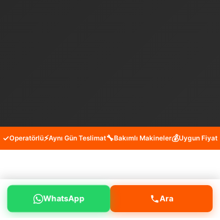
✓
⚡
🔧
💰
Operatörlü
Aynı Gün Teslimat
Bakımlı Makineler
Uygun Fiyat
Fatih Sultanahmet Mini Kepçe
WhatsApp
Ara
Kiralama Hizmeti