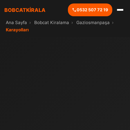
BOBCATKİRALA
0532 507 72 19
Ana Sayfa
›
Bobcat Kiralama
›
Gaziosmanpaşa
›
Karayolları