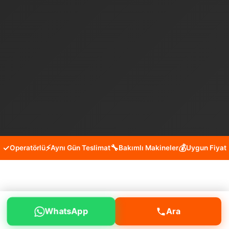
✓
⚡
🔧
💰
Operatörlü
Aynı Gün Teslimat
Bakımlı Makineler
Uygun Fiyat
Gaziosmanpaşa Karayolları
WhatsApp
Ara
Bobcat Kiralama Hizmeti