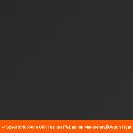
✓
⚡
🔧
💰
Operatörlü
Aynı Gün Teslimat
Bakımlı Makineler
Uygun Fiyat