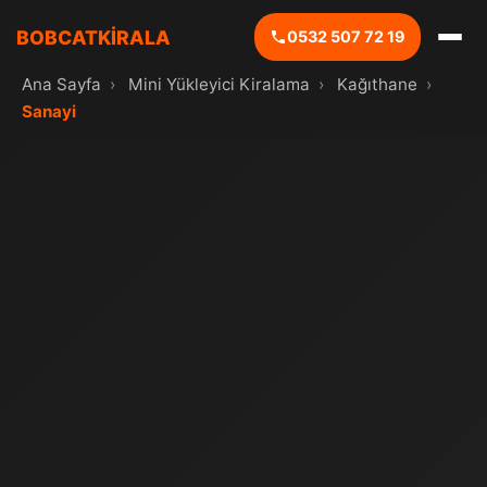
BOBCATKİRALA
0532 507 72 19
Ana Sayfa
›
Mini Yükleyici Kiralama
›
Kağıthane
›
Sanayi