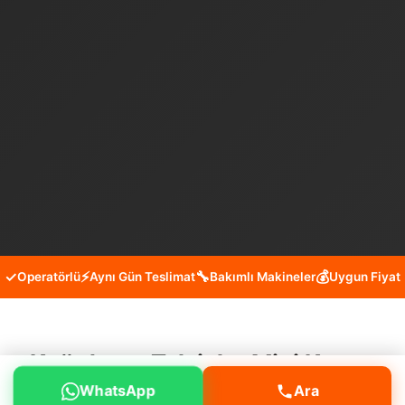
✓
⚡
🔧
💰
Operatörlü
Aynı Gün Teslimat
Bakımlı Makineler
Uygun Fiyat
Kağıthane Telsizler Mini Kepçe
WhatsApp
Ara
Kiralama Hizmeti