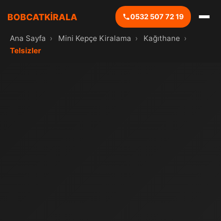
BOBCATKİRALA
0532 507 72 19
Ana Sayfa
›
Mini Kepçe Kiralama
›
Kağıthane
›
Telsizler