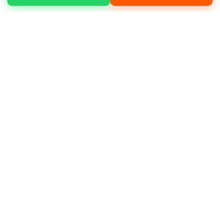
Kağıthane Telsizler mahallesinde temel
kazısı, yükleme boşaltma, moloz temizliği,
arazi düzenleme gibi işleriniz için hizmet
alabilirsiniz.
Neden bizi tercih etmelisiniz?
Müşteri
memnuniyeti odaklı çalışmamız, deneyimli
operatör kadromuz ve bakımlı makine
filomuz ile öne çıkıyoruz.
Deneyimli ve sertifikalı operatörler
Günlük, haftalık ve aylık kiralama