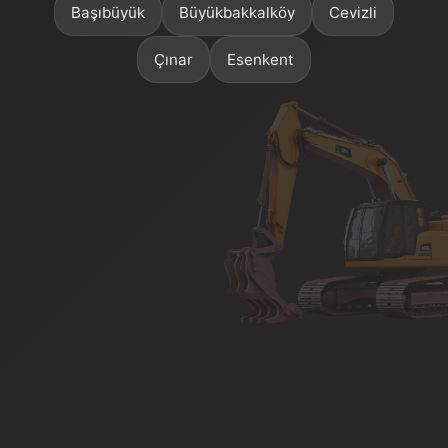
Başıbüyük
Büyükbakkalköy
Cevizli
Çınar
Esenkent