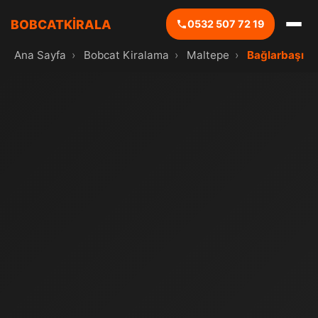
BOBCATKİRALA
0532 507 72 19
Ana Sayfa
›
Bobcat Kiralama
›
Maltepe
›
Bağlarbaşı