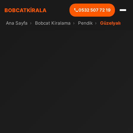
BOBCATKİRALA
0532 507 72 19
Ana Sayfa
›
Bobcat Kiralama
›
Pendik
›
Güzelyalı