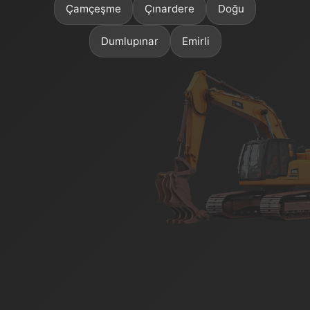
Çamçeşme
Çınardere
Doğu
Dumlupınar
Emirli