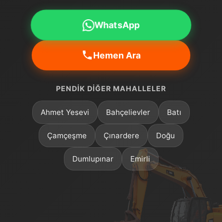
WhatsApp
Hemen Ara
PENDIK DIĞER MAHALLELER
Ahmet Yesevi
Bahçelievler
Batı
Çamçeşme
Çınardere
Doğu
Dumlupınar
Emirli