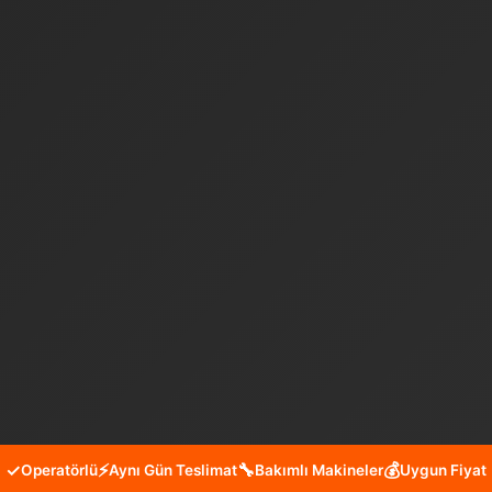
✓
⚡
🔧
💰
Operatörlü
Aynı Gün Teslimat
Bakımlı Makineler
Uygun Fiyat