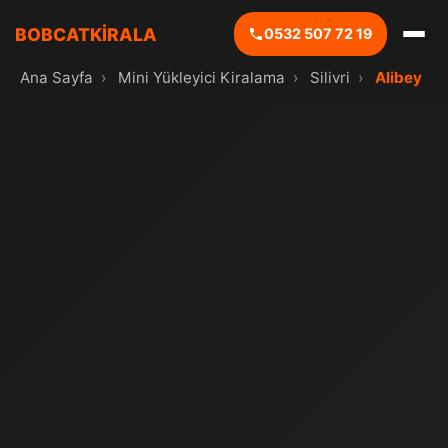
BOBCATKİRALA
0532 507 72 19
Ana Sayfa
›
Mini Yükleyici Kiralama
›
Silivri
›
Alibey