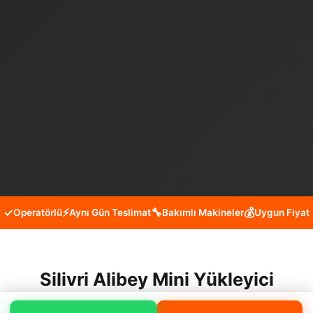
✓
⚡
🔧
💰
Operatörlü
Aynı Gün Teslimat
Bakımlı Makineler
Uygun Fiyat
Silivri Alibey Mini Yükleyici
Kiralama Hizmeti