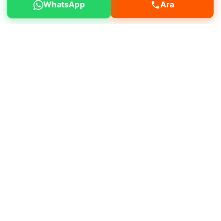
WhatsApp
Ara
Silivri Alibey mahallesinde yol yapım, bina
yıkım, bahçe düzenleme, havuz kazısı gibi
işleriniz için hizmet alabilirsiniz.
Neden bizi tercih etmelisiniz?
Müşteri
memnuniyeti odaklı çalışmamız, deneyimli
operatör kadromuz ve bakımlı makine
filomuz ile öne çıkıyoruz.
Deneyimli ve sertifikalı operatörler
Günlük, haftalık ve aylık kiralama
Aynı gün teslimat imkanı