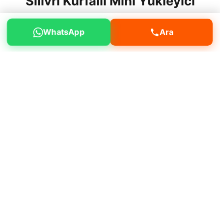
Silivri Kurfallı Mini Yükleyici
Kiralama Hizmeti
WhatsApp
Ara
Silivri Kurfallı mahallesinde yükleme
boşaltma, moloz temizliği, arazi düzenleme,
peyzaj çalışmaları gibi işleriniz için hizmet
alabilirsiniz.
Neden bizi tercih etmelisiniz?
Müşteri
memnuniyeti odaklı çalışmamız, deneyimli
operatör kadromuz ve bakımlı makine
filomuz ile öne çıkıyoruz.
Deneyimli ve sertifikalı operatörler