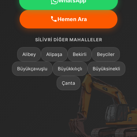
WhatsApp
Hemen Ara
SILIVRI DIĞER MAHALLELER
Alibey
Alipaşa
Bekirli
Beyciler
Büyükçavuşlu
Büyükkılıçlı
Büyüksinekli
Çanta