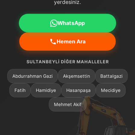
yerdesiniz.
WhatsApp
Hemen Ara
SULTANBEYLI DIĞER MAHALLELER
Abdurrahman Gazi
Akşemsettin
Battalgazi
Fatih
Hamidiye
Hasanpaşa
Mecidiye
Mehmet Akif