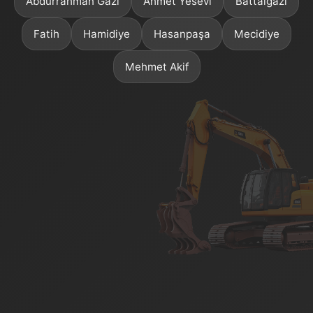
Abdurrahman Gazi
Ahmet Yesevi
Battalgazi
Fatih
Hamidiye
Hasanpaşa
Mecidiye
Mehmet Akif