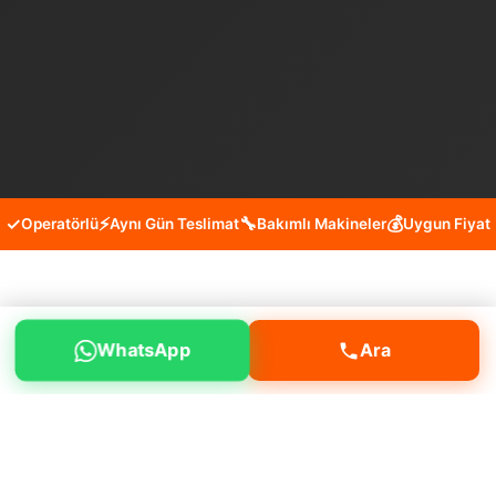
✓
⚡
🔧
💰
Operatörlü
Aynı Gün Teslimat
Bakımlı Makineler
Uygun Fiyat
Sultanbeyli Akşemsettin Bobcat
WhatsApp
Ara
Kiralama Hizmeti
Sultanbeyli Akşemsettin mahallesinde peyzaj
çalışmaları, kanal açma, yol yapım, bina yıkım