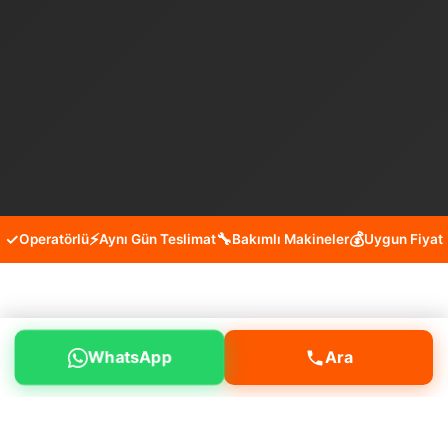
✓
⚡
🔧
💰
Operatörlü
Aynı Gün Teslimat
Bakımlı Makineler
Uygun Fiyat
Adalar Burgazada Mini Kepçe
WhatsApp
Ara
Kiralama Hizmeti