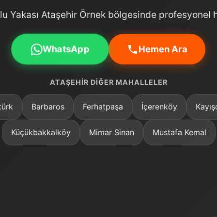
u Yakası Ataşehir Örnek bölgesinde profesyonel 
WhatsApp
Hemen Ara
ATAŞEHIR DIĞER MAHALLELER
türk
Barbaros
Ferhatpaşa
İçerenköy
Kayış
Küçükbakkalköy
Mimar Sinan
Mustafa Kemal