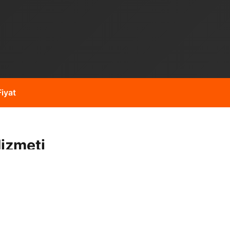
iyat
izmeti
eyzaj çalışmaları gibi
i operatör kadromuz ve