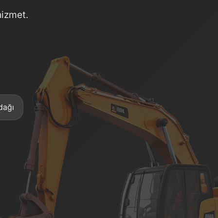
hizmet.
dağı