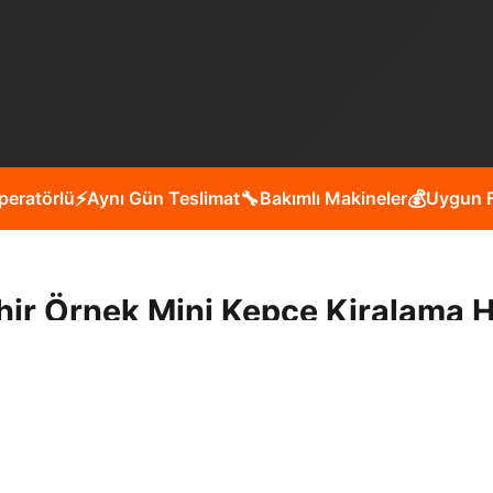
peratörlü
⚡
Aynı Gün Teslimat
🔧
Bakımlı Makineler
💰
Uygun F
hir Örnek Mini Kepçe Kiralama H
de yükleme boşaltma, moloz temizliği, arazi düzenleme, p
rsiniz.
siniz?
Müşteri memnuniyeti odaklı çalışmamız, deneyiml