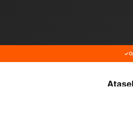
✓
O
Ataşe
Ataşehir Örnek mahallesin
işleriniz için hizmet alabili
Neden bizi tercih etmeli