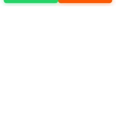
Avcılar Üniversite mahallesinde arazi
düzenleme, peyzaj çalışmaları, kanal açma,
yol yapım gibi işleriniz için hizmet
alabilirsiniz.
Neden bizi tercih etmelisiniz?
Müşteri
memnuniyeti odaklı çalışmamız, deneyimli
operatör kadromuz ve bakımlı makine
filomuz ile öne çıkıyoruz.
Deneyimli ve sertifikalı operatörler
Günlük, haftalık ve aylık kiralama