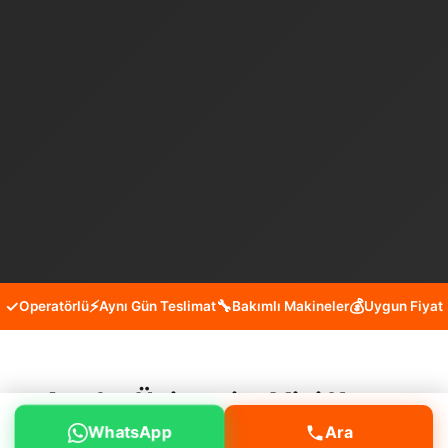
✓
⚡
🔧
💰
Operatörlü
Aynı Gün Teslimat
Bakımlı Makineler
Uygun Fiyat
Avcılar Üniversite Mini Kepçe
WhatsApp
Ara
Kiralama Hizmeti