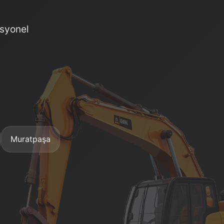
syonel
Muratpaşa