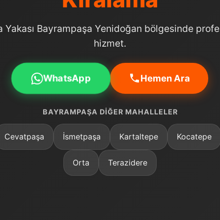
a Yakası Bayrampaşa Yenidoğan bölgesinde profe
hizmet.
WhatsApp
Hemen Ara
BAYRAMPAŞA DIĞER MAHALLELER
Cevatpaşa
İsmetpaşa
Kartaltepe
Kocatepe
Orta
Terazidere