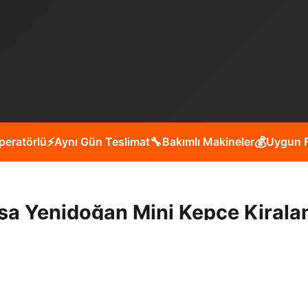
peratörlü
⚡
Aynı Gün Teslimat
🔧
Bakımlı Makineler
💰
Uygun F
a Yenidoğan Mini Kepçe Kirala
allesinde kanal açma, yol yapım, bina yıkım, bahçe düzen