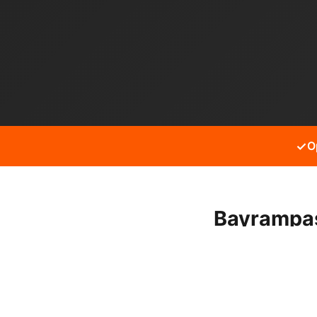
✓
O
Bayrampaş
Bayrampaşa Yenidoğan mah
hizmet alabilirsiniz.