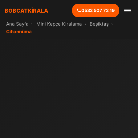
BOBCATKİRALA
0532 507 72 19
Ana Sayfa
›
Mini Kepçe Kiralama
›
Beşiktaş
›
Cihannüma