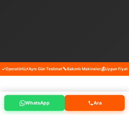
✓
⚡
🔧
💰
Operatörlü
Aynı Gün Teslimat
Bakımlı Makineler
Uygun Fiyat
Beşiktaş Cihannüma Mini Kepçe
WhatsApp
Ara
Kiralama Hizmeti