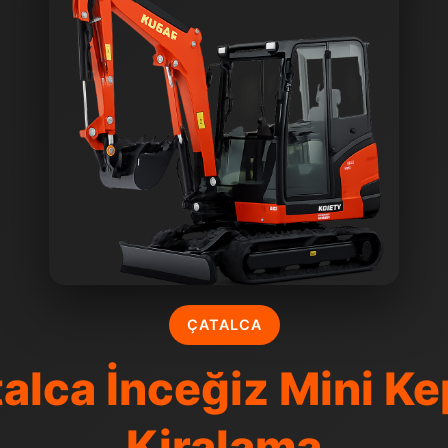
ÇATALCA
alca İnceğiz Mini K
Kiralama