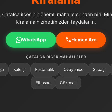
, Çatalca ilçesinin önemli mahallelerinden biri. Mi
kiralama hizmetimizden faydalanın.
WhatsApp
Hemen Ara
ÇATALCA DIĞER MAHALLELER
şa
Kaleiçi
Kestanelik
Ovayenice
Subaşı
Elbasan
Gökçeali