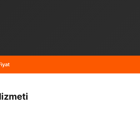
iyat
Hizmeti
ibi işleriniz için hizmet