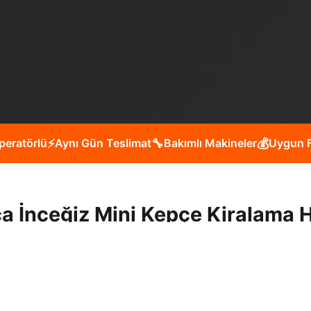
peratörlü
⚡
Aynı Gün Teslimat
🔧
Bakımlı Makineler
💰
Uygun F
a İnceğiz Mini Kepçe Kiralama 
nde yol yapım, bina yıkım, bahçe düzenleme, havuz kazısı g