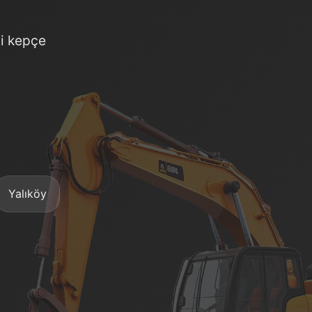
ni kepçe
Yalıköy