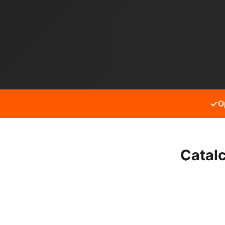
✓
O
Çatalc
Çatalca İnceğiz mahallesi
alabilirsiniz.