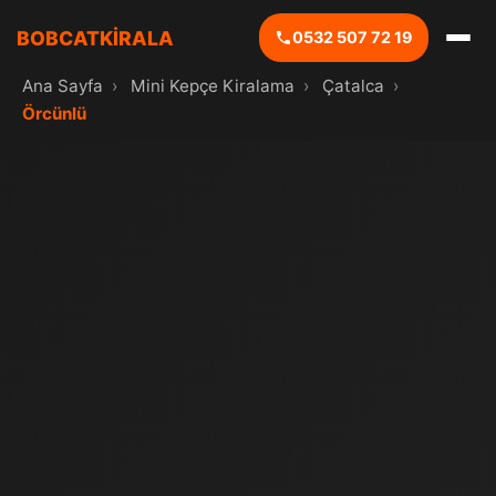
BOBCATKİRALA
0532 507 72 19
Ana Sayfa
›
Mini Kepçe Kiralama
›
Çatalca
›
Örcünlü