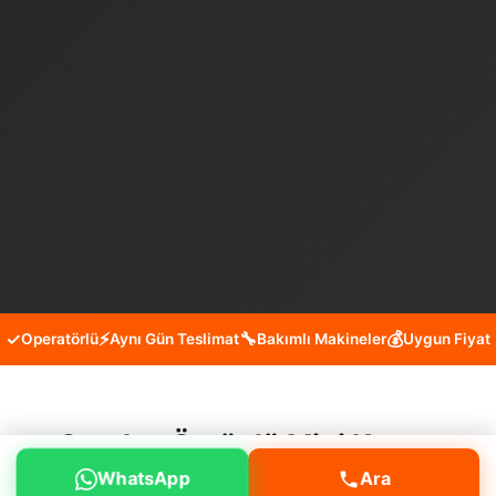
✓
⚡
🔧
💰
Operatörlü
Aynı Gün Teslimat
Bakımlı Makineler
Uygun Fiyat
Çatalca Örcünlü Mini Kepçe
WhatsApp
Ara
Kiralama Hizmeti