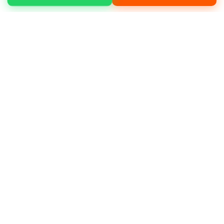
Çatalca Örcünlü mahallesinde yükleme
boşaltma, moloz temizliği, arazi düzenleme,
peyzaj çalışmaları gibi işleriniz için hizmet
alabilirsiniz.
Neden bizi tercih etmelisiniz?
Müşteri
memnuniyeti odaklı çalışmamız, deneyimli
operatör kadromuz ve bakımlı makine
filomuz ile öne çıkıyoruz.
Deneyimli ve sertifikalı operatörler
Günlük, haftalık ve aylık kiralama