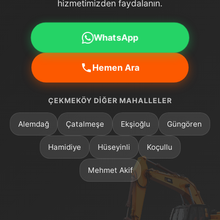
hizmetimizden faydalanın.
WhatsApp
Hemen Ara
ÇEKMEKÖY DIĞER MAHALLELER
Alemdağ
Çatalmeşe
Ekşioğlu
Güngören
Hamidiye
Hüseyinli
Koçullu
Mehmet Akif