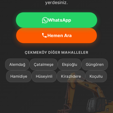
yerdesiniz.
WhatsApp
Hemen Ara
ÇEKMEKÖY DIĞER MAHALLELER
Alemdağ
Çatalmeşe
Ekşioğlu
Güngören
Hamidiye
Hüseyinli
Kirazlıdere
Koçullu