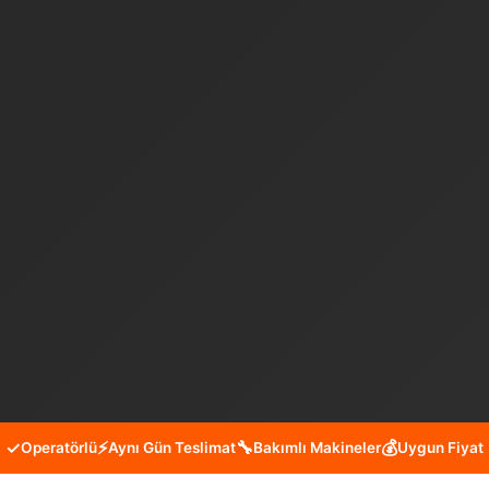
✓
⚡
🔧
💰
Operatörlü
Aynı Gün Teslimat
Bakımlı Makineler
Uygun Fiyat