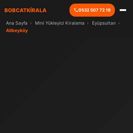
BOBCATKİRALA
0532 507 72 19
Ana Sayfa
›
Mini Yükleyici Kiralama
›
Eyüpsultan
›
Alibeyköy