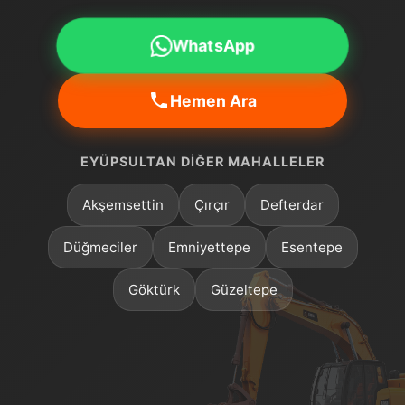
WhatsApp
Hemen Ara
EYÜPSULTAN DIĞER MAHALLELER
Akşemsettin
Çırçır
Defterdar
Düğmeciler
Emniyettepe
Esentepe
Göktürk
Güzeltepe