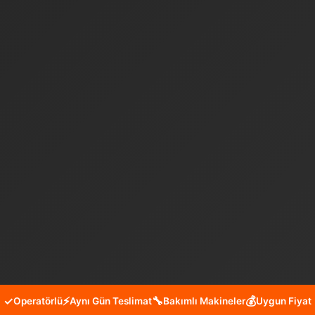
✓
⚡
🔧
💰
Operatörlü
Aynı Gün Teslimat
Bakımlı Makineler
Uygun Fiyat