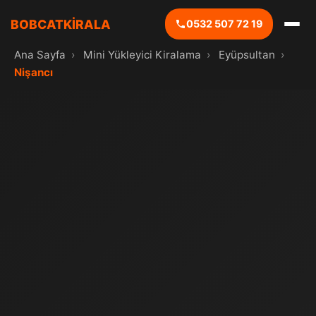
BOBCATKİRALA
0532 507 72 19
Ana Sayfa
›
Mini Yükleyici Kiralama
›
Eyüpsultan
›
Nişancı