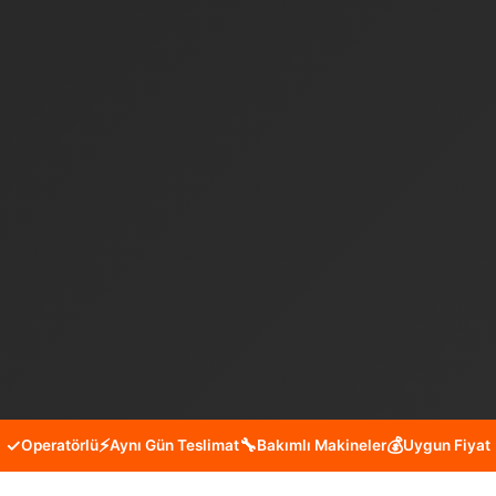
✓
⚡
🔧
💰
Operatörlü
Aynı Gün Teslimat
Bakımlı Makineler
Uygun Fiyat