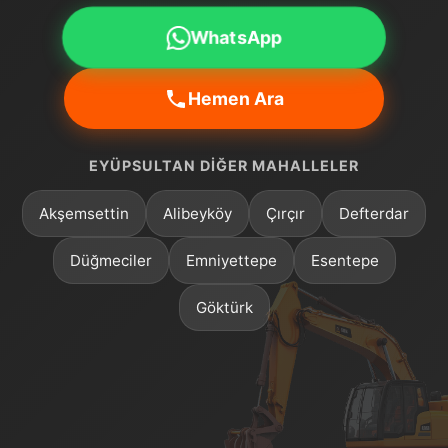
WhatsApp
Hemen Ara
EYÜPSULTAN DIĞER MAHALLELER
Akşemsettin
Alibeyköy
Çırçır
Defterdar
Düğmeciler
Emniyettepe
Esentepe
Göktürk