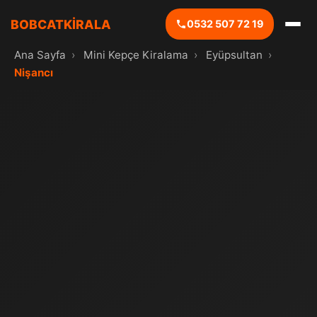
BOBCATKİRALA
0532 507 72 19
Ana Sayfa
›
Mini Kepçe Kiralama
›
Eyüpsultan
›
Nişancı