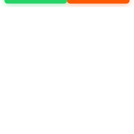
Eyüpsultan Nişancı mahallesinde temel
kazısı, yükleme boşaltma, moloz temizliği,
arazi düzenleme gibi işleriniz için hizmet
alabilirsiniz.
Neden bizi tercih etmelisiniz?
Müşteri
memnuniyeti odaklı çalışmamız, deneyimli
operatör kadromuz ve bakımlı makine
filomuz ile öne çıkıyoruz.
Deneyimli ve sertifikalı operatörler
Günlük, haftalık ve aylık kiralama