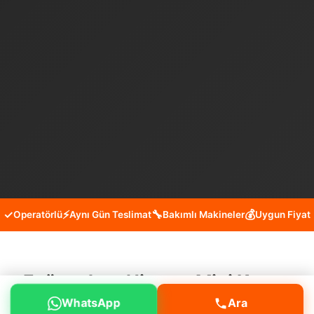
✓
⚡
🔧
💰
Operatörlü
Aynı Gün Teslimat
Bakımlı Makineler
Uygun Fiyat
Eyüpsultan Nişancı Mini Kepçe
WhatsApp
Ara
Kiralama Hizmeti