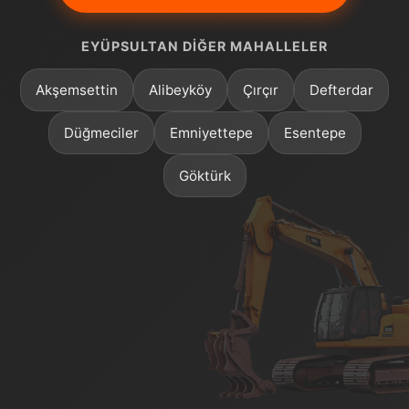
EYÜPSULTAN DIĞER MAHALLELER
Akşemsettin
Alibeyköy
Çırçır
Defterdar
Düğmeciler
Emniyettepe
Esentepe
Göktürk