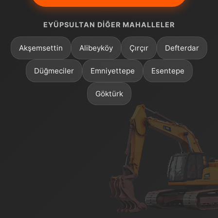
EYÜPSULTAN DIĞER MAHALLELER
Akşemsettin
Alibeyköy
Çırçır
Defterdar
Düğmeciler
Emniyettepe
Esentepe
Göktürk