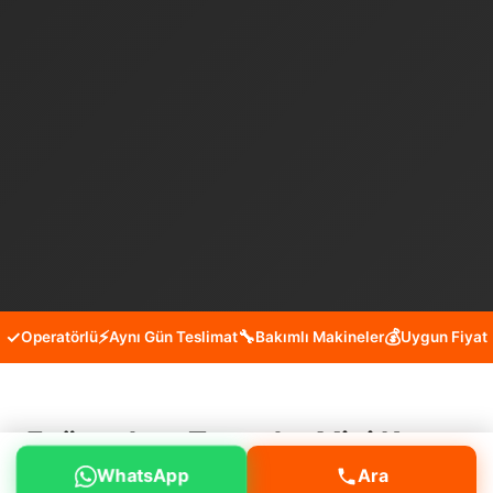
✓
⚡
🔧
💰
Operatörlü
Aynı Gün Teslimat
Bakımlı Makineler
Uygun Fiyat
Eyüpsultan Topçular Mini Kepçe
WhatsApp
Ara
Kiralama Hizmeti