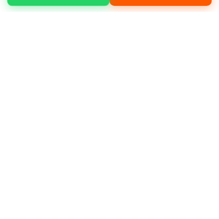
Eyüpsultan Topçular mahallesinde kanal
açma, yol yapım, bina yıkım, bahçe
düzenleme gibi işleriniz için hizmet
alabilirsiniz.
Neden bizi tercih etmelisiniz?
Müşteri
memnuniyeti odaklı çalışmamız, deneyimli
operatör kadromuz ve bakımlı makine
filomuz ile öne çıkıyoruz.
Deneyimli ve sertifikalı operatörler
Günlük, haftalık ve aylık kiralama