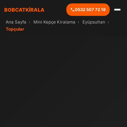
BOBCATKİRALA
0532 507 72 19
Ana Sayfa
›
Mini Kepçe Kiralama
›
Eyüpsultan
›
Topçular