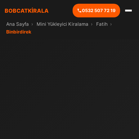
BOBCATKİRALA
0532 507 72 19
Ana Sayfa
›
Mini Yükleyici Kiralama
›
Fatih
›
Binbirdirek