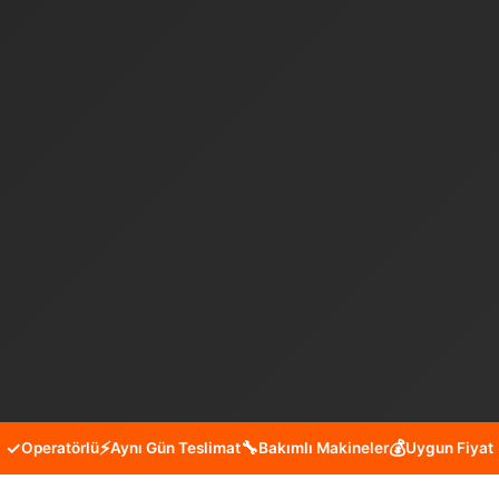
✓
⚡
🔧
💰
Operatörlü
Aynı Gün Teslimat
Bakımlı Makineler
Uygun Fiyat