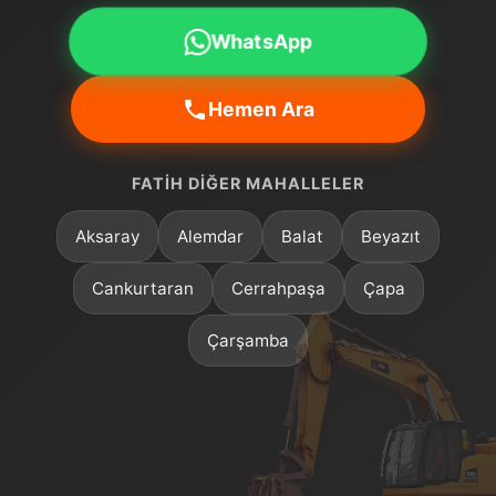
WhatsApp
Hemen Ara
FATIH DIĞER MAHALLELER
Aksaray
Alemdar
Balat
Beyazıt
Cankurtaran
Cerrahpaşa
Çapa
Çarşamba