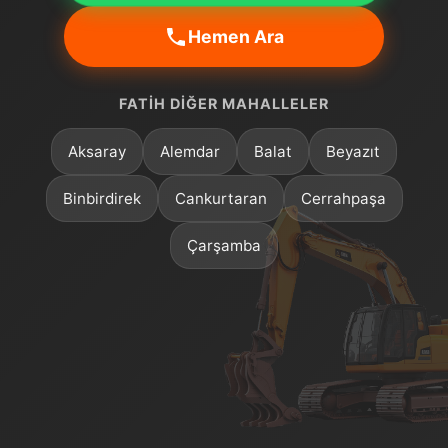
Hemen Ara
FATIH DIĞER MAHALLELER
Aksaray
Alemdar
Balat
Beyazıt
Binbirdirek
Cankurtaran
Cerrahpaşa
Çarşamba