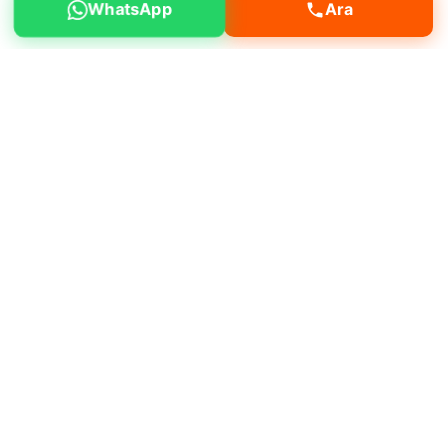
WhatsApp
Ara
Fatih Çapa mahallesinde kanal açma, yol
yapım, bina yıkım, bahçe düzenleme gibi
işleriniz için hizmet alabilirsiniz.
Neden bizi tercih etmelisiniz?
Müşteri
memnuniyeti odaklı çalışmamız, deneyimli
operatör kadromuz ve bakımlı makine
filomuz ile öne çıkıyoruz.
Deneyimli ve sertifikalı operatörler
Günlük, haftalık ve aylık kiralama
Aynı gün teslimat imkanı