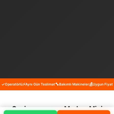
✓
⚡
🔧
💰
Operatörlü
Aynı Gün Teslimat
Bakımlı Makineler
Uygun Fiyat
Gaziosmanpaşa Merkez Mini